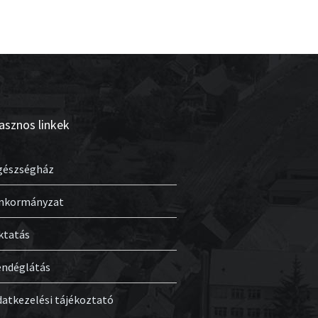
asznos linkek
gészségház
nkormányzat
ktatás
endéglátás
datkezelési tájékoztató