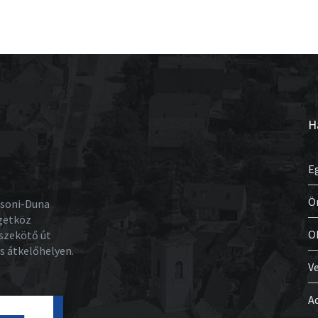
H
E
Ö
osoni-Duna
igetköz
O
szekötő út
os átkelőhelyen.
V
A