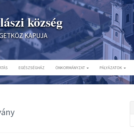
lászi község
IGETKÖZ KAPUJA
ATÁS
EGÉSZSÉGHÁZ
ÖNKORMÁNYZAT
PÁLYÁZATOK
vány