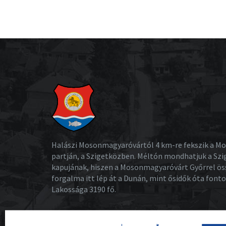
Halászi Mosonmagyaróvártól 4 km-re fekszik a M
partján, a Szigetközben. Méltón mondhatjuk a Sz
kapujának, hiszen a Mosonmagyaróvárt Győrrel ös
forgalma itt lép át a Dunán, mint ősidők óta font
Lakossága 3190 fő.