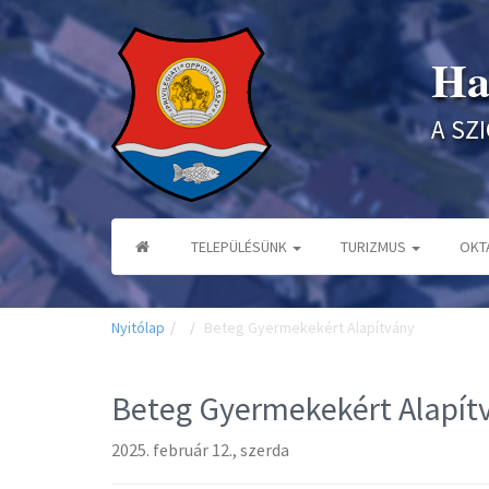
Ha
A SZ
TELEPÜLÉSÜNK
TURIZMUS
OKT
Nyitólap
Beteg Gyermekekért Alapítvány
Beteg Gyermekekért Alapít
2025. február 12., szerda