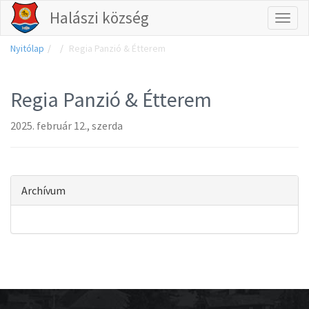
Halászi község
Tog
Nyitólap
Regia Panzió & Étterem
nav
Regia Panzió & Étterem
2025. február 12., szerda
Archívum