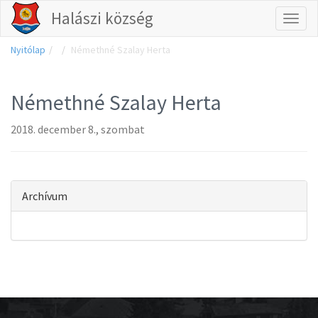
Halászi község
Tog
Nyitólap
Némethné Szalay Herta
nav
Némethné Szalay Herta
2018. december 8., szombat
Archívum