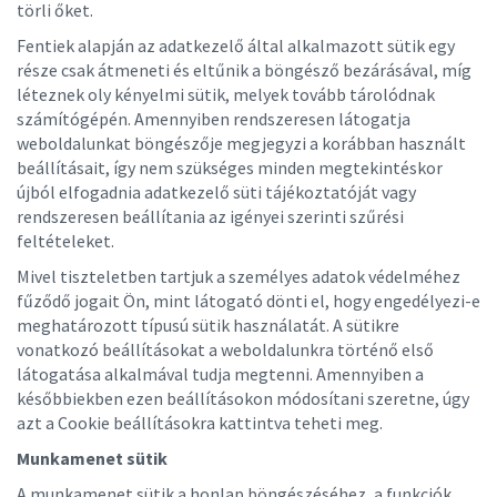
törli őket.
Fentiek alapján az adatkezelő által alkalmazott sütik egy
része csak átmeneti és eltűnik a böngésző bezárásával, míg
léteznek oly kényelmi sütik, melyek tovább tárolódnak
számítógépén. Amennyiben rendszeresen látogatja
weboldalunkat böngészője megjegyzi a korábban használt
beállításait, így nem szükséges minden megtekintéskor
újból elfogadnia adatkezelő süti tájékoztatóját vagy
rendszeresen beállítania az igényei szerinti szűrési
feltételeket.
Mivel tiszteletben tartjuk a személyes adatok védelméhez
fűződő jogait Ön, mint látogató dönti el, hogy engedélyezi-e
meghatározott típusú sütik használatát. A sütikre
vonatkozó beállításokat a weboldalunkra történő első
látogatása alkalmával tudja megtenni. Amennyiben a
későbbiekben ezen beállításokon módosítani szeretne, úgy
azt a Cookie beállításokra kattintva teheti meg.
Munkamenet sütik
A munkamenet sütik a honlap böngészéséhez, a funkciók