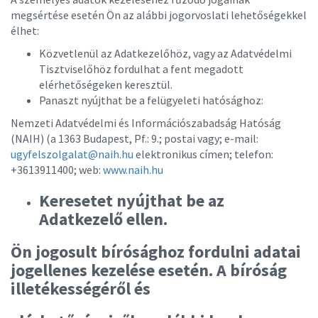
megsértése esetén Ön az alábbi jogorvoslati lehetőségekkel
élhet:
Közvetlenül az Adatkezelőhöz, vagy az Adatvédelmi
Tisztviselőhöz fordulhat a fent megadott
elérhetőségeken keresztül.
Panaszt nyújthat be a felügyeleti hatósághoz:
Nemzeti Adatvédelmi és Információszabadság Hatóság
(NAIH) (a 1363 Budapest, Pf.: 9.; postai vagy; e-mail:
ugyfelszolgalat@naih.hu
elektronikus címen
; telefon:
+3613911400; web:
www.naih.hu
Keresetet nyújthat be az
Adatkezelő ellen.
Ön jogosult bírósághoz fordulni adatai
jogellenes kezelése esetén. A bíróság
illetékességéről és