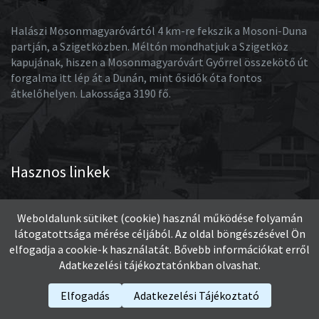
Halászi Mosonmagyaróvártól 4 km-re fekszik a Mosoni-Duna
partján, a Szigetközben. Méltón mondhatjuk a Szigetköz
kapujának, hiszen a Mosonmagyaróvárt Győrrel összekötő út
forgalma itt lép át a Dunán, mint ősidők óta fontos
átkelőhelyen. Lakossága 3190 fő.
Hasznos linkek
Egészségház
Weboldalunk sütiket (cookie) használ működése folyamán
látogatottsága mérése céljából. Az oldal böngészésével Ön
Önkormányzat
elfogadja a cookie-k használatát. Bővebb információkat erről
Adatkezelési tájékoztatónkban olvashat.
Oktatás
Elfogadás
Adatkezelési Tájékoztató
Vendéglátás