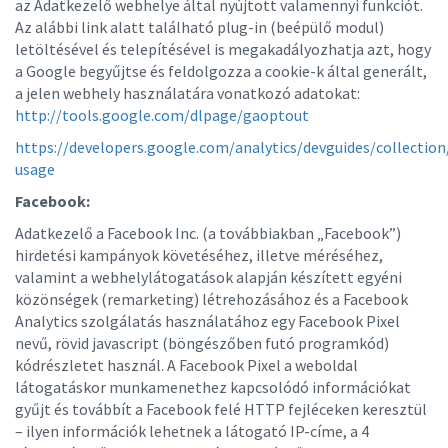
az Adatkezelő webhelye által nyújtott valamennyi funkciót.
Az alábbi link alatt található plug-in (beépülő modul)
letöltésével és telepítésével is megakadályozhatja azt, hogy
a Google begyűjtse és feldolgozza a cookie-k által generált,
a jelen webhely használatára vonatkozó adatokat:
http://tools.google.com/dlpage/gaoptout
https://developers.google.com/analytics/devguides/collection/
usage
Facebook:
Adatkezelő a Facebook Inc. (a továbbiakban „Facebook”)
hirdetési kampányok követéséhez, illetve méréséhez,
valamint a webhelylátogatások alapján készített egyéni
közönségek (remarketing) létrehozásához és a Facebook
Analytics szolgálatás használatához egy Facebook Pixel
nevű, rövid javascript (böngészőben futó programkód)
kódrészletet használ. A Facebook Pixel a weboldal
látogatáskor munkamenethez kapcsolódó információkat
gyűjt és továbbít a Facebook felé HTTP fejléceken keresztül
– ilyen információk lehetnek a látogató IP-címe, a 4