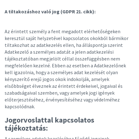
A tiltakozáshoz való jog (GDPR 21. cikk):
Az érintett személy a fent megadott elérhetőségeken
keresztül saját helyzetével kapcsolatos okokból bármikor
tiltakozhat az adatkezelés ellen, ha álláspontja szerint
Adatkezelő a személyes adatát a jelen adatkezelési
tájékoztatóban megjelölt céllal összefüggésben nem
megfelelően kezelné. Ebben az esetben a Adatkezelőnek
kell igazolnia, hogy a személyes adat kezelését olyan
kényszerítő
erejű
jogos okok indokolják, amelyek
elsőbbséget élveznek az érintett érdekeivel, jogaival és
szabadságaival szemben, vagy amelyek jogi igények
előterjesztéséhez, érvényesítéséhez vagy védelméhez
kapcsolódnak.
Jogorvoslattal kapcsolatos
tájékoztatás:
A személyes adatok kezeléséhez fűződő jogainak