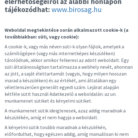
elérhetőségeiről az alábbi honlapon
tájékozódhat:
www.birosag.hu
Weboldal megtekintése során alkalmazott cookie-k (a
továbbiakban: süti, vagy cookie):
A cookie-k, vagy más néven süti-k olyan fájlok, amelyek a
számítógépen (vagy más internetképes készüléken)
tárolódnak, akkor amikor felkeresi az adott weboldalt. Egy
süti általánosságban tartalmazza a webhely nevét, ahonnan
az jött, a saját élettartamát (vagyis, hogy milyen hosszan
marad a készüléken) és az értékét, ami általában egy
véletlenszerűen generált egyedi szám. Lejárat alapján
kétféle sütit használ Adatkezelő a weboldalán: az un.
munkamenet sütiket és kényelmi sütiket.
A munkamenet sütik ideiglenesek, azaz addig maradnak a
készülékén, amíg el nem hagyja a weboldalt.
A kényelmi sütik tovább maradnak a készülékén,
előfordulhat, hogy egészen addig, amíg manuálisan ki nem