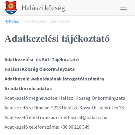
Halászi község
Tog
Nyitólap
Adatkezelési tájékoztató
nav
Adatkezelési tájékoztató
Adatkezelési- és Süti Tájékoztató
Halászi Község Önkormányzata
Adatkezelő weboldalának látogatói számára
Az adatkezelő adatai:
Adatkezelő megnevezése:
Halászi Község Önkormányzata
Adatkezelő székhelye:
9228 Halászi, Kossuth Lajos utca 38.
Adatkezelő elektronikus címe:
hivatal@halaszi.hu
Adatkezelő telefonszáma:
+36 96 210 349