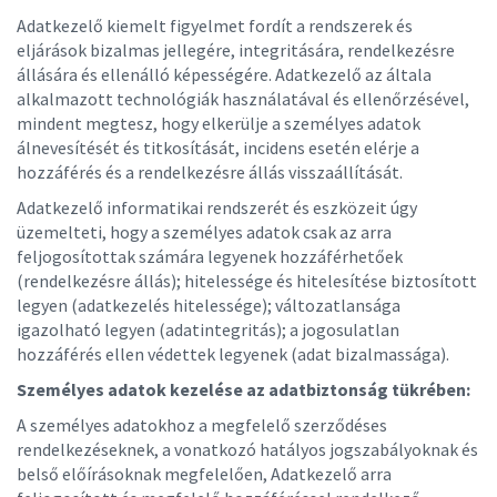
Adatkezelő kiemelt figyelmet fordít a rendszerek és
eljárások bizalmas jellegére, integritására, rendelkezésre
állására és ellenálló képességére. Adatkezelő az általa
alkalmazott technológiák használatával és ellenőrzésével,
mindent megtesz, hogy elkerülje a személyes adatok
álnevesítését és titkosítását, incidens esetén elérje a
hozzáférés és a rendelkezésre állás visszaállítását.
Adatkezelő informatikai rendszerét és eszközeit úgy
üzemelteti, hogy a személyes adatok csak az arra
feljogosítottak számára legyenek hozzáférhetőek
(rendelkezésre állás); hitelessége és hitelesítése biztosított
legyen (adatkezelés hitelessége); változatlansága
igazolható legyen (adatintegritás); a jogosulatlan
hozzáférés ellen védettek legyenek (adat bizalmassága).
Személyes adatok kezelése az adatbiztonság tükrében:
A személyes adatokhoz a megfelelő szerződéses
rendelkezéseknek, a vonatkozó hatályos jogszabályoknak és
belső előírásoknak megfelelően, Adatkezelő arra