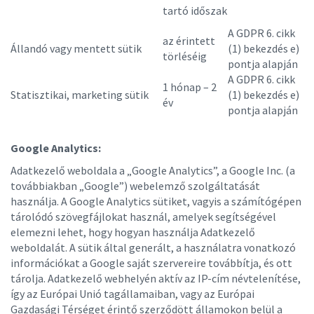
tartó időszak
A GDPR 6. cikk
az érintett
Állandó vagy mentett sütik
(1) bekezdés e)
törléséig
pontja alapján
A GDPR 6. cikk
1 hónap – 2
Statisztikai, marketing sütik
(1) bekezdés e)
év
pontja alapján
Google Analytics:
Adatkezelő weboldala a „Google Analytics”, a Google Inc. (a
továbbiakban „Google”) webelemző szolgáltatását
használja. A Google Analytics sütiket, vagyis a számítógépen
tárolódó szövegfájlokat használ, amelyek segítségével
elemezni lehet, hogy hogyan használja Adatkezelő
weboldalát. A sütik által generált, a használatra vonatkozó
információkat a Google saját szervereire továbbítja, és ott
tárolja. Adatkezelő webhelyén aktív az IP-cím névtelenítése,
így az Európai Unió tagállamaiban, vagy az Európai
Gazdasági Térséget érintő szerződött államokon belül a