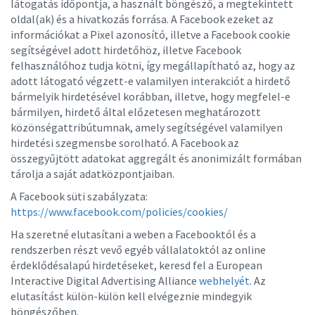
látogatás időpontja, a használt böngésző, a megtekintett
oldal(ak) és a hivatkozás forrása. A Facebook ezeket az
információkat a Pixel azonosító, illetve a Facebook cookie
segítségével adott hirdetőhöz, illetve Facebook
felhasználóhoz tudja kötni, így megállapítható az, hogy az
adott látogató végzett-e valamilyen interakciót a hirdető
bármelyik hirdetésével korábban, illetve, hogy megfelel-e
bármilyen, hirdető által előzetesen meghatározott
közönségattribútumnak, amely segítségével valamilyen
hirdetési szegmensbe sorolható. A Facebook az
összegyűjtött adatokat aggregált és anonimizált formában
tárolja a saját adatközpontjaiban.
A Facebook süti szabályzata:
https://www.facebook.com/policies/cookies/
Ha szeretné elutasítani a weben a Facebooktól és a
rendszerben részt vevő egyéb vállalatoktól az online
érdeklődésalapú hirdetéseket, keresd fel a European
Interactive Digital Advertising Alliance
webhelyét.
Az
elutasítást külön-külön kell elvégeznie mindegyik
böngészőben.