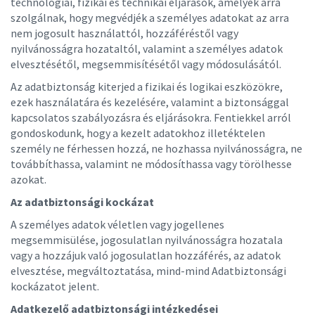
technológiai, fizikai és technikai eljárások, amelyek arra
szolgálnak, hogy megvédjék a személyes adatokat az arra
nem jogosult használattól, hozzáféréstől vagy
nyilvánosságra hozataltól, valamint a személyes adatok
elvesztésétől, megsemmisítésétől vagy módosulásától.
Az adatbiztonság kiterjed a fizikai és logikai eszközökre,
ezek használatára és kezelésére, valamint a biztonsággal
kapcsolatos szabályozásra és eljárásokra. Fentiekkel arról
gondoskodunk, hogy a kezelt adatokhoz illetéktelen
személy ne férhessen hozzá, ne hozhassa nyilvánosságra, ne
továbbíthassa, valamint ne módosíthassa vagy törölhesse
azokat.
Az adatbiztonsági kockázat
A személyes adatok véletlen vagy jogellenes
megsemmisülése, jogosulatlan nyilvánosságra hozatala
vagy a hozzájuk való jogosulatlan hozzáférés, az adatok
elvesztése, megváltoztatása, mind-mind Adatbiztonsági
kockázatot jelent.
Adatkezelő adatbiztonsági intézkedései