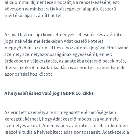
alkalommal díjmentesen bocsátja a rendelkezésére, ezt
követően adminisztratív költségeken alapuló, ésszerű
mértékű díjat számíthat fel.
Az adatbiztonsági követelmények teljesülése és az érintett
jogainak védelme érdekében Adatkezelő köteles
meggyőződni az érintett és a hozzáférési jogával élni kívánó
személy személyazonosságának egyezéséről, ennek
érdekében a tájékoztatás, az adatokba történő betekintés,
illetve azokról másolat kiadása is az érintett személyének
azonosításához kötött.
A helyesbítéshez való jog (GDPR 16. cikk):
Az érintett személy a fent megadott elérhetőségeken
keresztül kérheti, hogy Adatkezelő módosítsa valamely
személyes adatát. Amennyiben az érintett hitelt érdemlően
igazolni tudja a helyesbített adat pontosságát, Adatkezelő a