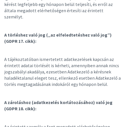
kérést legfeljebb egy hónapon belül teljesíti, és erről az
általa megadott elérhetőségen értesíti az érintett
személyt.
A törléshez való jog („az elfeledtetéshez való jog”)
(GDPR 17. cikk):
A tájékoztatóban ismertetett adatkezelések kapcsán az
érintett adatai törlését is kérheti, amennyiben annak nincs
jogszabályi akadálya, ezesetben Adatkezelő a kérésnek
haladéktalanul eleget tesz, ellenkező esetben Adatkezelő a
törlés megtagadásának indokáról egy hónapon belül.
A zároláshoz (adatkezelés korlátozásához) való jog
(GDPR 18. cikk):
Az érintett személy a fent megadott elérhetőségeken