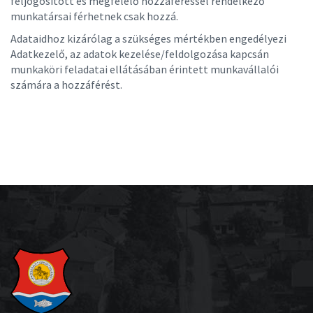
feljogosított és megfelelő hozzáféréssel rendelkező
munkatársai férhetnek csak hozzá.
Adataidhoz kizárólag a szükséges mértékben engedélyezi
Adatkezelő, az adatok kezelése/feldolgozása kapcsán
munkaköri feladatai ellátásában érintett munkavállalói
számára a hozzáférést.