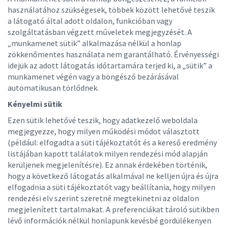
használatához szükségesek, többek között lehetővé teszik
a látogató által adott oldalon, funkcióban vagy
szolgáltatásban végzett műveletek megjegyzését. A
„munkamenet sütik” alkalmazása nélkül a honlap
zökkenőmentes használata nem garantálható. Érvényességi
idejük az adott látogatás időtartamára terjed ki, a „sütik” a
munkamenet végén vagy a böngésző bezárásával
automatikusan törlődnek.
Kényelmi sütik
Ezen sütik lehetővé teszik, hogy adatkezelő weboldala
megjegyezze, hogy milyen működési módot választott
(például: elfogadta a süti tájékoztatót és a kereső eredmény
listájában kapott találatok milyen rendezési mód alapján
kerüljenek megjelenítésre). Ez annak érdekében történik,
hogy a következő látogatás alkalmával ne kelljen újra és újra
elfogadnia a süti tájékoztatót vagy beállítania, hogy milyen
rendezési elv szerint szeretné megtekinetni az oldalon
megjelenített tartalmakat. A preferenciákat tároló sütikben
lévő információk nélkül honlapunk kevésbé gördülékenyen