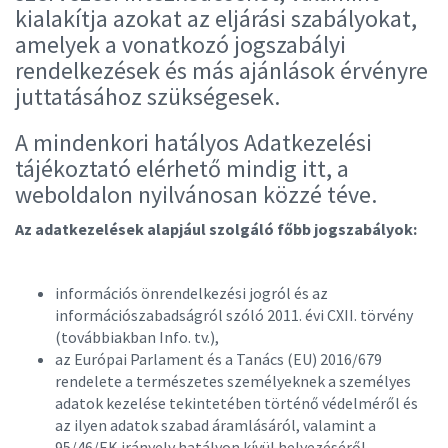
kialakítja azokat az eljárási szabályokat,
amelyek a vonatkozó jogszabályi
rendelkezések és más ajánlások érvényre
juttatásához szükségesek.
A mindenkori hatályos Adatkezelési
tájékoztató elérhető mindig itt, a
weboldalon nyilvánosan közzé téve.
Az adatkezelések alapjául szolgáló főbb jogszabályok:
i
nformációs önrendelkezési jogról és az
információszabadságról szóló 2011. évi CXII. törvény
(továbbiakban Info. tv.),
az Európai Parlament és a Tanács (EU) 2016/679
rendelete a természetes személyeknek a személyes
adatok kezelése tekintetében történő védelméről és
az ilyen adatok szabad áramlásáról, valamint a
95/46/EK irányelv hatályon kívül helyezéséről