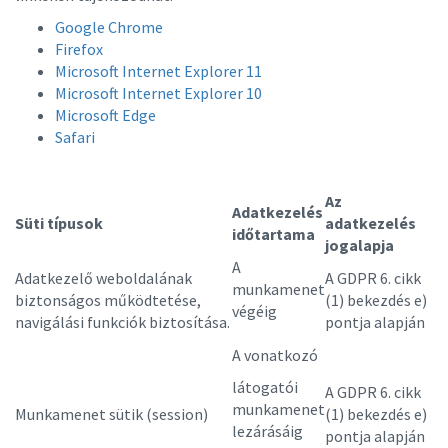
Google Chrome
Firefox
Microsoft Internet Explorer 11
Microsoft Internet Explorer 10
Microsoft Edge
Safari
Az
Adatkezelés
Süti típusok
adatkezelés
időtartama
jogalapja
A
Adatkezelő weboldalának
A GDPR 6. cikk
munkamenet
biztonságos működtetése,
(1) bekezdés e)
végéig
navigálási funkciók biztosítása.
pontja alapján
A vonatkozó
látogatói
A GDPR 6. cikk
munkamenet
Munkamenet sütik (session)
(1) bekezdés e)
lezárásáig
pontja alapján