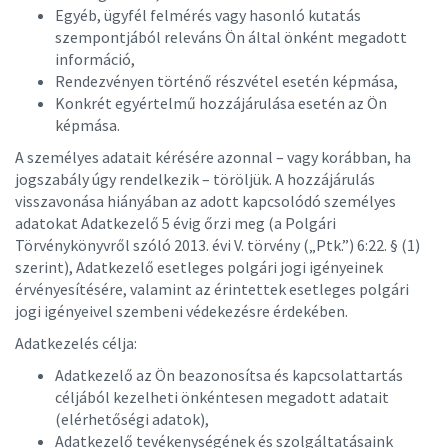
Egyéb, ügyfél felmérés vagy hasonló kutatás
szempontjából releváns Ön által önként megadott
információ,
Rendezvényen történő részvétel esetén képmása,
Konkrét egyértelmű hozzájárulása esetén az Ön
képmása.
A személyes adatait kérésére azonnal – vagy korábban, ha
jogszabály úgy rendelkezik – töröljük. A hozzájárulás
visszavonása hiányában az adott kapcsolódó személyes
adatokat Adatkezelő 5 évig őrzi meg (a Polgári
Törvénykönyvről szóló 2013. évi V. törvény („Ptk.”) 6:22. § (1)
szerint), Adatkezelő esetleges polgári jogi igényeinek
érvényesítésére, valamint az érintettek esetleges polgári
jogi igényeivel szembeni védekezésre érdekében.
Adatkezelés célja:
Adatkezelő az Ön beazonosítsa és kapcsolattartás
céljából kezelheti önkéntesen megadott adatait
(elérhetőségi adatok),
Adatkezelő tevékenységének és szolgáltatásaink