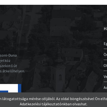
H
E
Ö
osoni-Duna
igetköz
O
szekötő út
os átkelőhelyen.
V
A
látogatottsága mérése céljából. Az oldal böngészésével Ön elfo
Adatkezelési tájékoztatónkban olvashat.
n jog fenntartva.