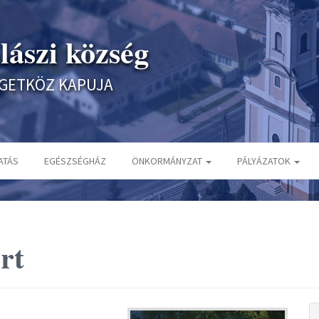
lászi község
IGETKÖZ KAPUJA
ATÁS
EGÉSZSÉGHÁZ
ÖNKORMÁNYZAT
PÁLYÁZATOK
rt