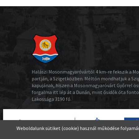
Halászi Mosonmagyaróvártól 4 km-re fekszik a M
partján, a Szigetközben. Méltón mondhatjuk a Sz
kapujának, hiszen a Mosonmagyaróvárt Győrrel ös
forgalma itt lép át a Dunán, mint ősidők óta font
Lakossága 3190 fő.
Weboldalunk sütiket (cookie) használ működése folyamán 
© 2026 -
Halászi község – A Szigetköz kapuja
Minde