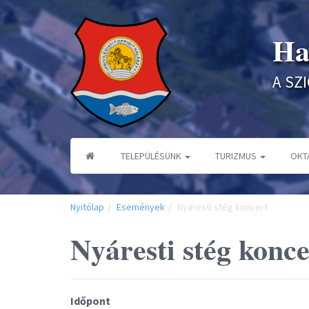
Ha
A SZ
TELEPÜLÉSÜNK
TURIZMUS
OKT
Nyitólap
Események
Nyáresti stég koncert
Nyáresti stég konce
Időpont