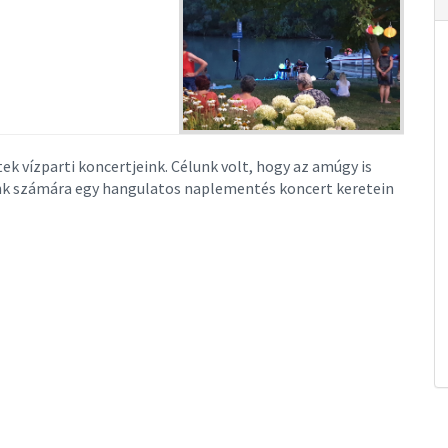
k vízparti koncertjeink. Célunk volt, hogy az amúgy is
nk számára egy hangulatos naplementés koncert keretein