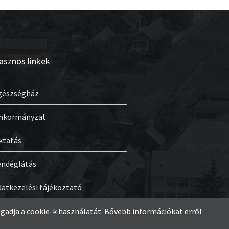
asznos linkek
gészségház
nkormányzat
ktatás
endéglátás
datkezelési tájékoztató
gadja a cookie-k használatát. Bővebb információkat erről