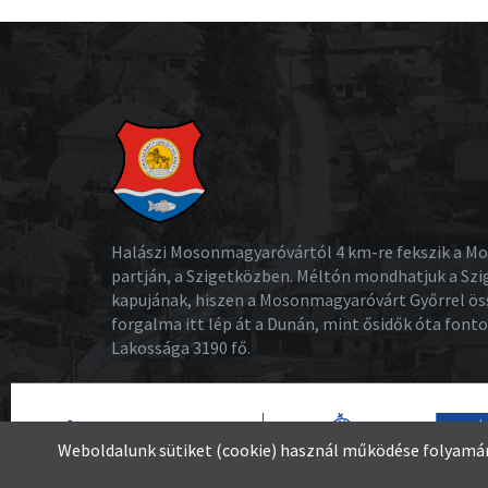
Halászi Mosonmagyaróvártól 4 km-re fekszik a M
partján, a Szigetközben. Méltón mondhatjuk a Sz
kapujának, hiszen a Mosonmagyaróvárt Győrrel ös
forgalma itt lép át a Dunán, mint ősidők óta font
Lakossága 3190 fő.
Weboldalunk sütiket (cookie) használ működése folyamán 
© 2026 -
Halászi község – A Szigetköz kapuja
Minde