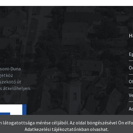
H
E
Ö
osoni-Duna
igetköz
O
szekötő út
os átkelőhelyen.
V
A
látogatottsága mérése céljából. Az oldal böngészésével Ön elfo
Adatkezelési tájékoztatónkban olvashat.
n jog fenntartva.