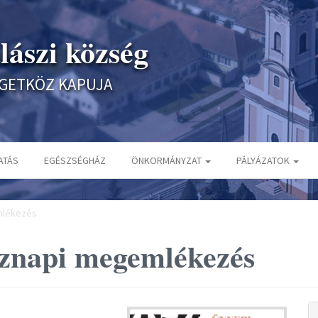
lászi község
IGETKÖZ KAPUJA
ATÁS
EGÉSZSÉGHÁZ
ÖNKORMÁNYZAT
PÁLYÁZATOK
mlékezés
sznapi megemlékezés