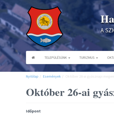
Ha
A SZ
TELEPÜLÉSÜNK
TURIZMUS
OKT
Nyitólap
Események
Október 26-ai gyásznapi mege
Október 26-ai gyá
Időpont