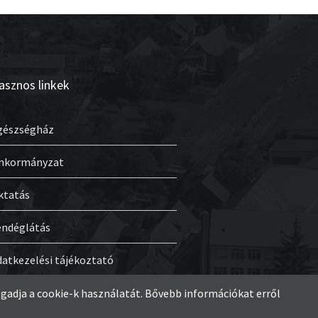
asznos linkek
gészségház
nkormányzat
ktatás
endéglátás
datkezelési tájékoztató
gadja a cookie-k használatát. Bővebb információkat erről