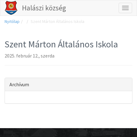
Halászi község
Tog
Nyitólap
Szent Márton Általános Iskola
nav
Szent Márton Általános Iskola
2025. február 12., szerda
Archívum